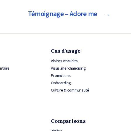
Témoignage – Adore me
→
Cas d’usage
Visites et audits
entaire
Visual merchandising
Promotions
Onboarding
Culture & communauté
Comparisons