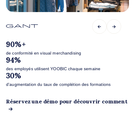
←
→
8
90%+
ale
de
de conformité en visual merchandising
Ca
94%
1
des employés utilisent YOOBIC chaque semaine
des
30%
7
d'augmentation du taux de complétion des formations
de
nt
Réservez une démo pour découvrir comment
R