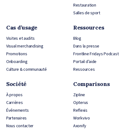
Restauration
Salles de sport
Cas d’usage
Ressources
Visites et audits
Blog
Visual merchandising
Dans la presse
Promotions
Frontline Fridays Podcast
Onboarding
Portail d’aide
Culture & communauté
Ressources
Société
Comparisons
À propos
Zipline
Carrières
Opterus
Événements
Reflexis
Partenaires
Workvivo
Nous contacter
Axonify