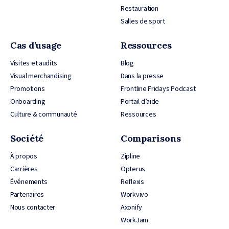
Restauration
Salles de sport
Cas d’usage
Ressources
Visites et audits
Blog
Visual merchandising
Dans la presse
Promotions
Frontline Fridays Podcast
Onboarding
Portail d’aide
Culture & communauté
Ressources
Société
Comparisons
À propos
Zipline
Carrières
Opterus
Événements
Reflexis
Partenaires
Workvivo
Nous contacter
Axonify
WorkJam